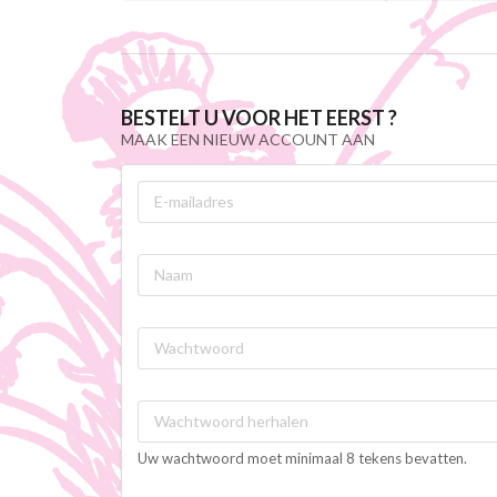
BESTELT U VOOR HET EERST ?
MAAK EEN NIEUW ACCOUNT AAN
Uw wachtwoord moet minimaal 8 tekens bevatten.