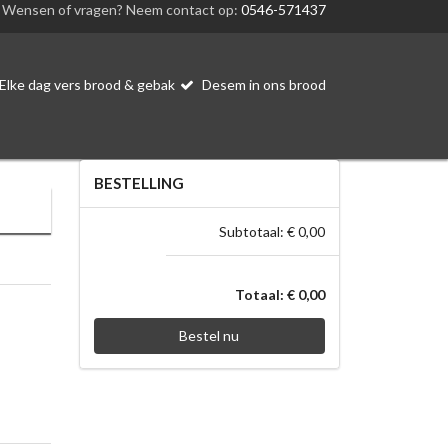
Wensen of vragen? Neem contact op:
0546-571437
Elke dag vers brood & gebak
Desem in ons brood
BESTELLING
Subtotaal: € 0,00
Totaal: € 0,00
Bestel nu