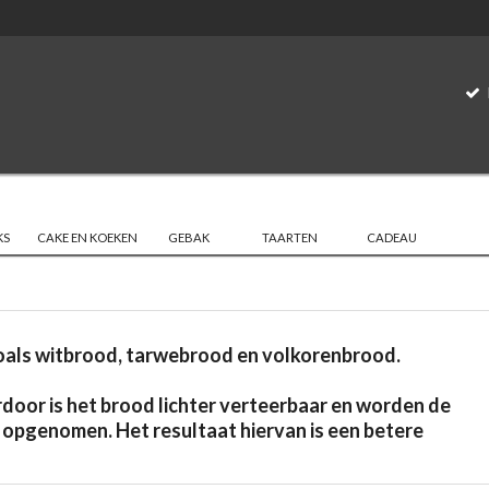
KS
CAKE EN KOEKEN
GEBAK
TAARTEN
CADEAU
 zoals witbrood, tarwebrood en volkorenbrood.
door is het brood lichter verteerbaar en worden de
 opgenomen. Het resultaat hiervan is een betere